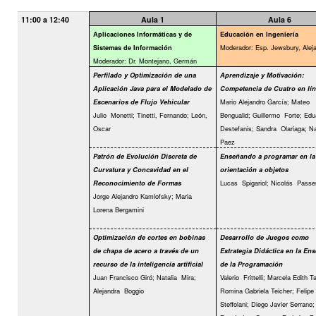
11:00 a 12:40
Aula 1
Aula 6
Aplicaciones Informáticas y de
Educación en Ingeniería
Moderador: Esp. Jewsbury, Alej
Sistemas de Información
Moderador: Dr. Montejano, Germán
Perfilado y Optimización de una
Aprendizaje y Motivación:
Aplicación Java para el Modelado de
Competencia de Cuatro en lín
Mario Alejandro García; Mateo
Escenarios de Flujo Vehicular
Julio
Monetti; Tinetti, Fernando; León,
Bengualid; Guillermo
Forte; Edu
Oscar
Destefanis; Sandra
Olariaga; N
Paez
Patrón de Evolución Discreta de
Enseñando a programar en la
Curvatura y Concavidad en el
orientación a objetos
Lucas
Spigariol; Nicolás
Passer
Reconocimiento de Formas
Jorge Alejandro Kamlofsky; Maria
Lorena Bergamini
Optimización de cortes en bobinas
Desarrollo de Juegos como
de chapa de acero a través de un
Estrategia Didáctica en la En
recurso de la inteligencia artificial
de la Programación
Juan Francisco Giró; Natalia
Mira;
Valerio
Frittelli; Marcela Edith Ta
Alejandra
Boggio
Romina Gabriela Teicher; Felipe
Steffolani; Diego Javier Serrano; 