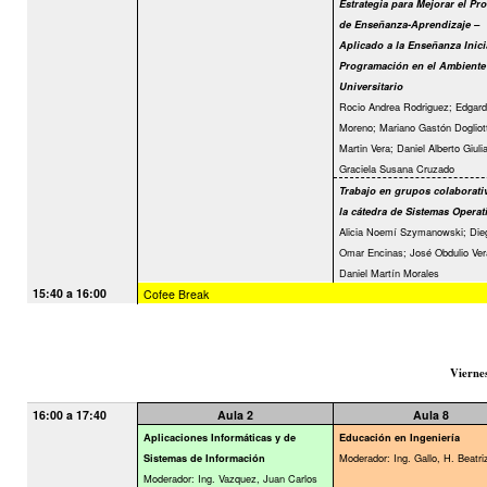
Estrategia para Mejorar el Pr
de Enseñanza-Aprendizaje –
Aplicado a la Enseñanza Inici
Programación en el Ambiente
Universitario
Rocio Andrea Rodriguez; Edgard
Moreno; Mariano Gastón Dogliott
Martin Vera; Daniel Alberto Giulia
Graciela Susana Cruzado
Trabajo en grupos colaborati
la cátedra de Sistemas Operat
Alicia Noemí Szymanowski; Die
Omar Encinas; José Obdulio Ver
Daniel Martín Morales
15:40 a 16:00
Cofee Break
Vierne
16:00 a 17:40
Aula 2
Aula 8
Aplicaciones Informáticas y de
Educación en Ingeniería
Moderador: Ing. Gallo, H. Beatri
Sistemas de Información
Moderador: Ing. Vazquez, Juan Carlos