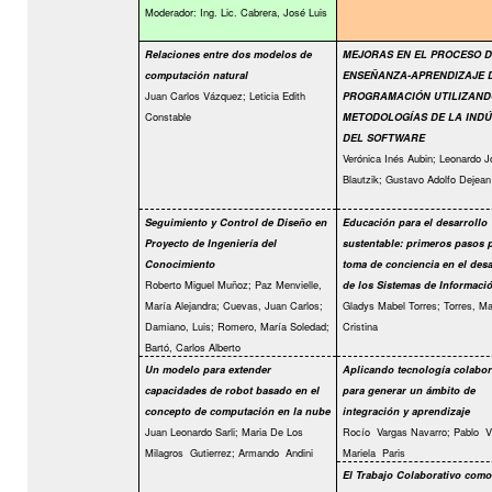
Moderador: Ing. Lic. Cabrera, José Luis
Relaciones entre dos modelos de
MEJORAS EN EL PROCESO D
computación natural
ENSEÑANZA-APRENDIZAJE 
Juan Carlos Vázquez; Leticia Edith
PROGRAMACIÓN UTILIZAND
Constable
METODOLOGÍAS DE LA INDÚ
DEL SOFTWARE
Verónica Inés Aubin; Leonardo J
Blautzik; Gustavo Adolfo Dejean
Seguimiento y Control de Diseño en
Educación para el desarrollo
Proyecto de Ingeniería del
sustentable: primeros pasos p
Conocimiento
toma de conciencia en el desa
Roberto Miguel Muñoz; Paz Menvielle,
de los Sistemas de Informaci
María Alejandra; Cuevas, Juan Carlos;
Gladys Mabel Torres; Torres, Ma
Damiano, Luis; Romero, María Soledad;
Cristina
Bartó, Carlos Alberto
Un modelo para extender
Aplicando tecnología colabor
capacidades de robot basado en el
para generar un ámbito de
concepto de computación en la nube
integración y aprendizaje
Juan Leonardo Sarli; Maria De Los
Rocío
Vargas Navarro; Pablo
V
Milagros
Gutierrez; Armando
Andini
Mariela
Paris
El Trabajo Colaborativo como