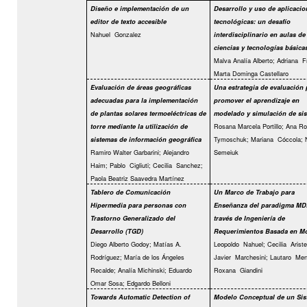
Diseño e implementación de un
Desarrollo y uso de aplicacio
editor de texto accesible
tecnológicas: un desafío
Nahuel
Gonzalez
interdisciplinario en aulas de
ciencias y tecnologías básica
Malva Analía Alberto; Adriana
F
Marta Dominga Castellaro
Evaluación de áreas geográficas
Una estrategia de evaluación 
adecuadas para la implementación
promover el aprendizaje en
de plantas solares termoeléctricas de
modelado y simulación de si
Rosana Marcela Portillo; Ana R
torre mediante la utilización de
Tymoschuk; Mariana
Cóccola; 
sistemas de información geográfica
Ramiro Walter Garbarini; Alejandro
Semeiuk
Haim; Pablo
Cigliuti; Cecilia
Sanchez;
Paola Beatriz Saavedra Martínez
Tablero de Comunicación
Un Marco de Trabajo para
Hipermedia para personas con
Enseñanza del paradigma MD
Trastorno Generalizado del
través de Ingeniería de
Desarrollo (TGD)
Requerimientos Basada en M
Diego Alberto Godoy; Matías A.
Leopoldo
Nahuel; Cecilia
Ariste
Rodríguez; María de los Ángeles
Javier
Marchesini; Lautaro
Men
Recalde; Analía Michinski; Eduardo
Roxana
Giandini
Omar Sosa; Edgardo Belloni
Towards Automatic Detection of
Modelo Conceptual de un Sis