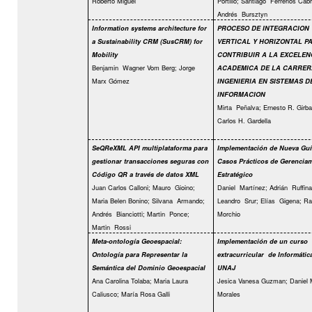
Roberto Miguel
Portillo; Santiago
Ferrerios Cabr
Andrés
Bursztyn
Information systems architecture for
PROCESO DE INTEGRACION
a Sustainability CRM (SusCRM) for
VERTICAL Y HORIZONTAL P
Mobility
CONTRIBUIR A LA EXCELEN
Benjamin
Wagner Vom Berg; Jorge
ACADEMICA DE LA CARRER
Marx Gómez
INGENIERIA EN SISTEMAS D
INFORMACION
Mirta
Peñalva; Ernesto R. Girba
Carlos H. Gardella
SeQReXML API multiplataforma para
Implementación de Nueva Guí
gestionar transacciones seguras con
Casos Prácticos de Gerencia
Código QR a través de datos XML
Estratégico
Juan Carlos Calloni; Mauro
Gioino;
Daniel
Martínez; Adrián
Ruffinat
Maria Belen Bonino; Silvana
Armando;
Leandro
Srur; Elías
Gigena; Ra
Andrés
Bianciotti; Martin
Ponce;
Morchio
Martin
Rossi
Meta-ontología Geoespacial:
Implementación de un curso
Ontología para Representar la
extracurricular
de Informática
Semántica del Dominio Geoespacial
UNAJ
Ana Carolina Tolaba; Maria Laura
Jesica Vanesa Guzman; Daniel M
Caliusco; María Rosa Galli
Morales