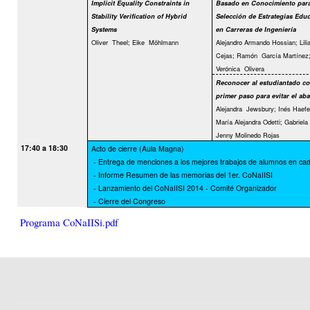
Implicit Equality Constraints in
Basado en Conocimiento para
Stability Veriﬁcation of Hybrid
Selección de Estrategias Educ
Systems
en Carreras de Ingeniería
Oliver
Theel; Eike
Möhlmann
Alejandro Armando Hossian; Lili
Cejas; Ramón
García Martínez
Verónica
Olivera
Reconocer al estudiantado c
primer paso para evitar el a
Alejandra
Jewsbury; Inés Haefel
María Alejandra Odetti; Gabriela
Jenny Molinedo Rojas
17:40 a 18:30
Acto de cierre (Aula Magna)
- Entrega de menciones a los mejores trabajos de alumnos en cad
- Informe Resumen de las memorias del 1er. CoNaIISI
- Lanzamiento del CoNaIISI 2014 - Comité Organizador
- Cierre del Congreso
Programa CoNaIISi.pdf