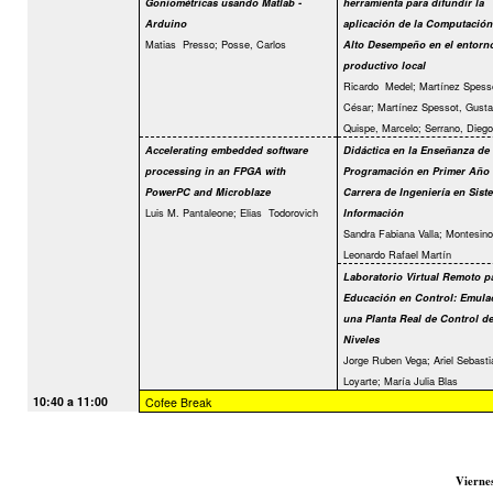
Goniométricas usando Matlab -
herramienta para difundir la
Arduino
aplicación de la Computación
Matias
Presso; Posse, Carlos
Alto Desempeño en el entorn
productivo local
Ricardo
Medel; Martínez Spess
César; Martínez Spessot, Gusta
Quispe, Marcelo; Serrano, Diego
Accelerating embedded software
Didáctica en la Enseñanza de
processing in an FPGA with
Programación en Primer Año 
PowerPC and Microblaze
Carrera de Ingeniería en Sist
Luis M. Pantaleone; Elias
Todorovich
Información
Sandra Fabiana Valla; Montesino
Leonardo Rafael Martín
Laboratorio Virtual Remoto p
Educación en Control: Emula
una Planta Real de Control d
Niveles
Jorge Ruben Vega; Ariel Sebasti
Loyarte; María Julia Blas
10:40 a 11:00
Cofee Break
Vierne