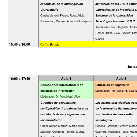
el contexto de la Investigación
aplicación de las TIC, a estud
Universitaria
universitarios de Ingeniería e
Carola Victoria Flores; Rosa Adela
Sistemas de la Universidad
Palavecino; Germán Antonio Montejano
Tecnológica Nacional. F.R.C.
Ana María Strub; Righetti, Andre
Rómoli, Irene; Savi, Cecilia; Ste
Clarisa
15:40 a 16:00
Cofee Break
Jueves
16:00 a 17:40
Aula 1
Aula 8
Aplicaciones Informáticas y de
Educación en Ingeniería
Moderador: Ing. Gallo, H. Beatri
Sistemas de Información
Moderador: Dr. Vecchietti, Aldo
Circuitos de documentos
Las asignaturas electivas com
configurables. Aproximación a un
de la formación del ingeniero
modelo de datos y algoritmo de
los desafíos del desarrollo
implementación.
tecnológico
Oscar Carlos Medina; Marciszack,
Susana
Granado Peralta; Marce
Marcelo; Quinteros, Sergio; Muñoz,
Guerrero; Alejandra
Ísola; Marc