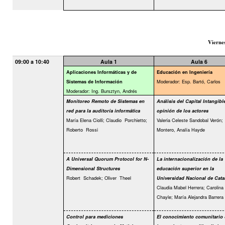
Vierne
09:00 a 10:40
Aula 1
Aula 6
Aplicaciones Informáticas y de
Educación en Ingeniería
Moderador: Esp. Bartó, Carlos
Sistemas de Información
Moderador: Ing. Bursztyn, Andrés
Monitoreo Remoto de Sistemas en
Análisis del Capital Intangible
red para la auditoría informática
opinión de los actores
María Elena Ciolli; Claudio
Porchietto;
Valeria Celeste Sandobal Verón;
Roberto
Rossi
Montero, Analía Hayde
A Universal Quorum Protocol for N-
La internacionalización de la
Dimensional Structures
educación superior en la
Robert
Schadek; Oliver
Theel
Universidad Nacional de Cat
Claudia Mabel Herrera; Carolina 
Chayle; María Alejandra Barrera
Control para mediciones
El conocimiento comunitario