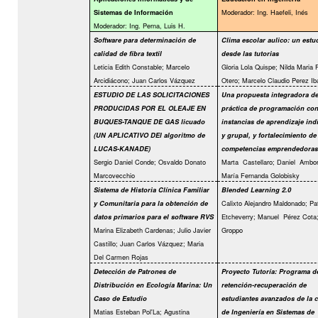
Moderador: Ing. Haefeli, Inés
Sistemas de Información
Moderador: Ing. Perna, Luis H.
Software para determinación de
Clima escolar aulico: un estu
calidad de fibra textil
desde las tutorias
Leticia Edith Constable; Marcelo
Gloria Lola Quispe; Nilda Maria 
Arcidiácono; Juan Carlos Vázquez
Otero; Marcelo Claudio Perez Ib
ESTUDIO DE LAS SOLICITACIONES
Una propuesta integradora d
PRODUCIDAS POR EL OLEAJE EN
práctica de programación co
BUQUES-TANQUE DE GAS licuado
instancias de aprendizaje ind
(UN APLICATIVO DEl algoritmo de
y grupal, y fortalecimiento de
LUCAS-KANADE)
competencias emprendedoras
Sergio Daniel Conde; Osvaldo Donato
Marta
Castellaro; Daniel
Ambor
Marcovecchio
María Fernanda Golobisky
Sistema de Historia Clínica Familiar
Blended Learning 2.0
Calixto Alejandro Maldonado; Pat
y Comunitaria para la obtención de
Etcheverry; Manuel
Pérez Cota;
datos primarios para el software RVS
Marina Elizabeth Cardenas; Julio Javier
Groppo
Castillo; Juan Carlos Vázquez; Maria
Del Carmen Rojas
Detección de Patrones de
Proyecto Tutoría: Programa d
Distribución en Ecología Marina: Un
retención-recuperación de
Caso de Estudio
estudiantes avanzados de la c
Matias Esteban Pol'La; Agustina
de Ingeniería en Sistemas de