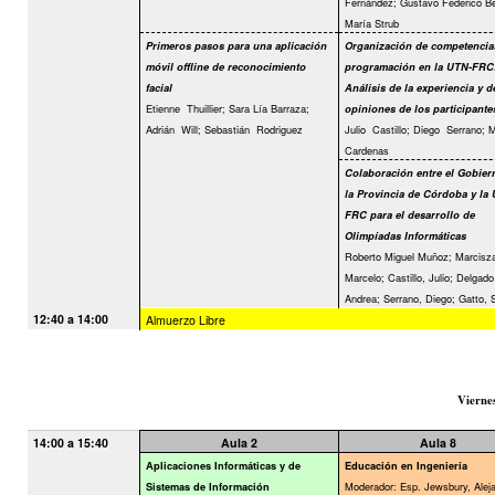
Fernández; Gustavo Federico Be
María Strub
Primeros pasos para una aplicación
Organización de competencia
móvil offline de reconocimiento
programación en la UTN-FRC
facial
Análisis de la experiencia y d
Etienne
Thuillier; Sara Lía Barraza;
opiniones de los participante
Adrián
Will; Sebastián
Rodriguez
Julio
Castillo; Diego
Serrano; M
Cardenas
Colaboración entre el Gobier
la Provincia de Córdoba y la
FRC para el desarrollo de
Olimpíadas Informáticas
Roberto Miguel Muñoz; Marcisz
Marcelo; Castillo, Julio; Delgado
Andrea; Serrano, Diego; Gatto, 
12:40 a 14:00
Almuerzo Libre
Vierne
14:00 a 15:40
Aula 2
Aula 8
Aplicaciones Informáticas y de
Educación en Ingeniería
Moderador: Esp. Jewsbury, Alej
Sistemas de Información