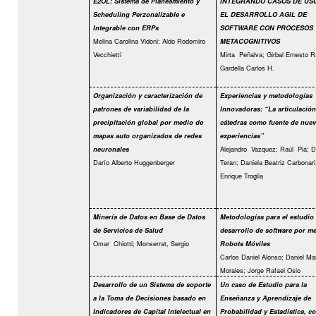
E2OL: Sistema de Planeamiento y
INTEGRANDO CASOS DE USO 
Scheduling Perzonalizable e
EL DESARROLLO AGIL DE
Integrable con ERPs
SOFTWARE CON PROCESOS
Melina Carolina Vidoni; Aldo Rodomiro
METACOGNITIVOS
Vecchietti
Mirta
Peñalva; Girbal Ernesto R
Gardella Carlos H.
Organización y caracterización de
Experiencias y metodologías
patrones de variabilidad de la
Innovadoras: “La articulación
precipitación global por medio de
cátedras como fuente de nuev
mapas auto organizados de redes
experiencias”
Alejandro
Vazquez; Raúl
Pia; D
neuronales
Darío Alberto Huggenberger
Teran; Daniela Beatriz Carbonari
Enrique Troglia
Minería de Datos en Base de Datos
Metodologías para el estudio
de Servicios de Salud
desarrollo de software por m
Omar
Chiotti; Monserrat, Sergio
Robots Móviles
Carlos Daniel Alonso; Daniel Mar
Morales; Jorge Rafael Osio
Desarrollo de un Sistema de soporte
Un caso de Estudio para la
a la Toma de Decisiones basado en
Enseñanza y Aprendizaje de
Indicadores de Capital Intelectual en
Probabilidad y Estadística, c