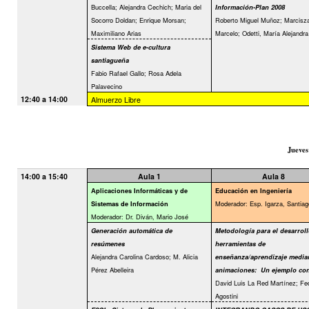
Buccella; Alejandra Cechich; Maria del
Información-Plan 2008
Socorro Doldan; Enrique Morsan;
Roberto Miguel Muñoz; Marcisz
Maximiliano Arias
Marcelo; Odetti, María Alejandra
Sistema Web de e-cultura
santiagueña
Fabio Rafael Gallo; Rosa Adela
Palavecino
12:40 a 14:00
Almuerzo Libre
Jueves
14:00 a 15:40
Aula 1
Aula 8
Aplicaciones Informáticas y de
Educación en Ingeniería
Moderador: Esp. Igarza, Santiag
Sistemas de Información
Moderador: Dr. Diván, Mario José
Generación automática de
Metodología para el desarroll
resúmenes
herramientas de
Alejandra Carolina Cardoso; M. Alicia
enseñanza/aprendizaje media
Pérez Abelleira
animaciones:
Un ejemplo con
David Luis La Red Martínez; Fe
Agostini