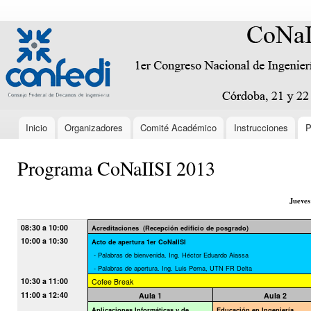
Pas
con
conaiisi.frc.utn.edu.ar
Encabezado
prin
Inicio
Organizadores
Comité Académico
Instrucciones
P
Menú principal
Programa CoNaIISI 2013
Jueves
08:30 a 10:00
Acreditaciones
(Recepción edificio de posgrado)
10:00 a 10:30
Acto de apertura 1er CoNaIISI
- Palabras de bienvenida. Ing. Héctor Eduardo Aiassa
- Palabras de apertura. Ing. Luis Perna, UTN FR Delta
10:30 a 11:00
Cofee Break
11:00 a 12:40
Aula 1
Aula 2
Aplicaciones Informáticas y de
Educación en Ingeniería