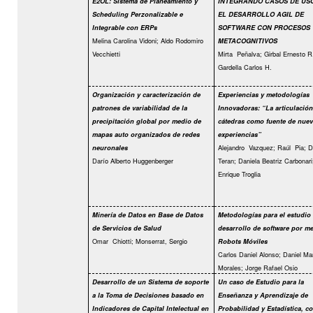
E2OL: Sistema de Planeamiento y
INTEGRANDO CASOS DE USO 
Scheduling Perzonalizable e
EL DESARROLLO AGIL DE
Integrable con ERPs
SOFTWARE CON PROCESOS
Melina Carolina Vidoni; Aldo Rodomiro
METACOGNITIVOS
Vecchietti
Mirta
Peñalva; Girbal Ernesto R
Gardella Carlos H.
Organización y caracterización de
Experiencias y metodologías
patrones de variabilidad de la
Innovadoras: “La articulación
precipitación global por medio de
cátedras como fuente de nuev
mapas auto organizados de redes
experiencias”
Alejandro
Vazquez; Raúl
Pia; D
neuronales
Darío Alberto Huggenberger
Teran; Daniela Beatriz Carbonari
Enrique Troglia
Minería de Datos en Base de Datos
Metodologías para el estudio
de Servicios de Salud
desarrollo de software por m
Omar
Chiotti; Monserrat, Sergio
Robots Móviles
Carlos Daniel Alonso; Daniel Mar
Morales; Jorge Rafael Osio
Desarrollo de un Sistema de soporte
Un caso de Estudio para la
a la Toma de Decisiones basado en
Enseñanza y Aprendizaje de
Indicadores de Capital Intelectual en
Probabilidad y Estadística, c