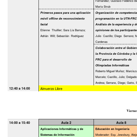
Fernández; Gustavo Federico Be
María Strub
Primeros pasos para una aplicación
Organización de competencia
móvil offline de reconocimiento
programación en la UTN-FRC
facial
Análisis de la experiencia y d
Etienne
Thuillier; Sara Lía Barraza;
opiniones de los participante
Adrián
Will; Sebastián
Rodriguez
Julio
Castillo; Diego
Serrano; M
Cardenas
Colaboración entre el Gobier
la Provincia de Córdoba y la
FRC para el desarrollo de
Olimpíadas Informáticas
Roberto Miguel Muñoz; Marcisz
Marcelo; Castillo, Julio; Delgado
Andrea; Serrano, Diego; Gatto, 
12:40 a 14:00
Almuerzo Libre
Vierne
14:00 a 15:40
Aula 2
Aula 8
Aplicaciones Informáticas y de
Educación en Ingeniería
Moderador: Esp. Jewsbury, Alej
Sistemas de Información