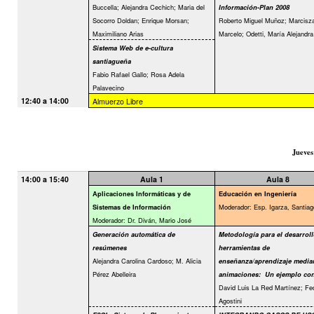
Buccella; Alejandra Cechich; Maria del
Información-Plan 2008
Socorro Doldan; Enrique Morsan;
Roberto Miguel Muñoz; Marcisz
Maximiliano Arias
Marcelo; Odetti, María Alejandra
Sistema Web de e-cultura
santiagueña
Fabio Rafael Gallo; Rosa Adela
Palavecino
12:40 a 14:00
Almuerzo Libre
Jueves
14:00 a 15:40
Aula 1
Aula 8
Aplicaciones Informáticas y de
Educación en Ingeniería
Moderador: Esp. Igarza, Santiag
Sistemas de Información
Moderador: Dr. Diván, Mario José
Generación automática de
Metodología para el desarroll
resúmenes
herramientas de
Alejandra Carolina Cardoso; M. Alicia
enseñanza/aprendizaje media
Pérez Abelleira
animaciones:
Un ejemplo con
David Luis La Red Martínez; Fe
Agostini