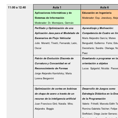
11:00 a 12:40
Aula 1
Aula 6
Aplicaciones Informáticas y de
Educación en Ingeniería
Moderador: Esp. Jewsbury, Alej
Sistemas de Información
Moderador: Dr. Montejano, Germán
Perfilado y Optimización de una
Aprendizaje y Motivación:
Aplicación Java para el Modelado de
Competencia de Cuatro en lín
Mario Alejandro García; Mateo
Escenarios de Flujo Vehicular
Julio
Monetti; Tinetti, Fernando; León,
Bengualid; Guillermo
Forte; Edu
Oscar
Destefanis; Sandra
Olariaga; N
Paez
Patrón de Evolución Discreta de
Enseñando a programar en la
Curvatura y Concavidad en el
orientación a objetos
Lucas
Spigariol; Nicolás
Passer
Reconocimiento de Formas
Jorge Alejandro Kamlofsky; Maria
Lorena Bergamini
Optimización de cortes en bobinas
Desarrollo de Juegos como
de chapa de acero a través de un
Estrategia Didáctica en la En
recurso de la inteligencia artificial
de la Programación
Juan Francisco Giró; Natalia
Mira;
Valerio
Frittelli; Marcela Edith Ta
Alejandra
Boggio
Romina Gabriela Teicher; Felipe
Steffolani; Diego Javier Serrano; 