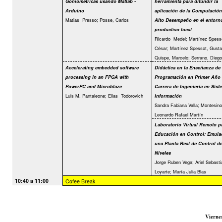
Goniométricas usando Matlab -
herramienta para difundir la
Arduino
aplicación de la Computación
Matias
Presso; Posse, Carlos
Alto Desempeño en el entorn
productivo local
Ricardo
Medel; Martínez Spess
César; Martínez Spessot, Gusta
Quispe, Marcelo; Serrano, Diego
Accelerating embedded software
Didáctica en la Enseñanza de
processing in an FPGA with
Programación en Primer Año 
PowerPC and Microblaze
Carrera de Ingeniería en Sist
Luis M. Pantaleone; Elias
Todorovich
Información
Sandra Fabiana Valla; Montesino
Leonardo Rafael Martín
Laboratorio Virtual Remoto p
Educación en Control: Emula
una Planta Real de Control d
Niveles
Jorge Ruben Vega; Ariel Sebasti
Loyarte; María Julia Blas
10:40 a 11:00
Cofee Break
Vierne