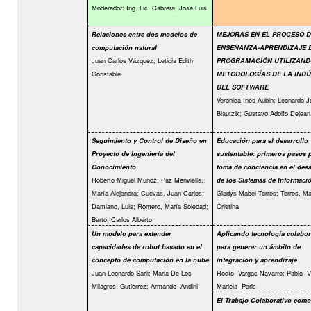
Moderador: Ing. Lic. Cabrera, José Luis
Relaciones entre dos modelos de
MEJORAS EN EL PROCESO D
computación natural
ENSEÑANZA-APRENDIZAJE 
Juan Carlos Vázquez; Leticia Edith
PROGRAMACIÓN UTILIZAND
Constable
METODOLOGÍAS DE LA INDÚ
DEL SOFTWARE
Verónica Inés Aubin; Leonardo J
Blautzik; Gustavo Adolfo Dejean
Seguimiento y Control de Diseño en
Educación para el desarrollo
Proyecto de Ingeniería del
sustentable: primeros pasos p
Conocimiento
toma de conciencia en el desa
Roberto Miguel Muñoz; Paz Menvielle,
de los Sistemas de Informaci
María Alejandra; Cuevas, Juan Carlos;
Gladys Mabel Torres; Torres, Ma
Damiano, Luis; Romero, María Soledad;
Cristina
Bartó, Carlos Alberto
Un modelo para extender
Aplicando tecnología colabor
capacidades de robot basado en el
para generar un ámbito de
concepto de computación en la nube
integración y aprendizaje
Juan Leonardo Sarli; Maria De Los
Rocío
Vargas Navarro; Pablo
V
Milagros
Gutierrez; Armando
Andini
Mariela
Paris
El Trabajo Colaborativo como