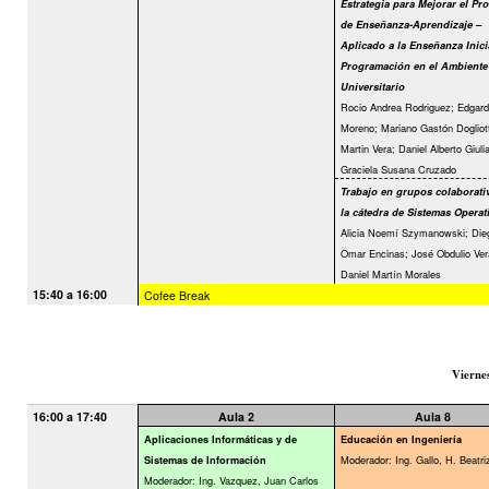
Estrategia para Mejorar el Pr
de Enseñanza-Aprendizaje –
Aplicado a la Enseñanza Inici
Programación en el Ambiente
Universitario
Rocio Andrea Rodriguez; Edgard
Moreno; Mariano Gastón Dogliott
Martin Vera; Daniel Alberto Giulia
Graciela Susana Cruzado
Trabajo en grupos colaborati
la cátedra de Sistemas Operat
Alicia Noemí Szymanowski; Die
Omar Encinas; José Obdulio Ver
Daniel Martín Morales
15:40 a 16:00
Cofee Break
Vierne
16:00 a 17:40
Aula 2
Aula 8
Aplicaciones Informáticas y de
Educación en Ingeniería
Moderador: Ing. Gallo, H. Beatri
Sistemas de Información
Moderador: Ing. Vazquez, Juan Carlos