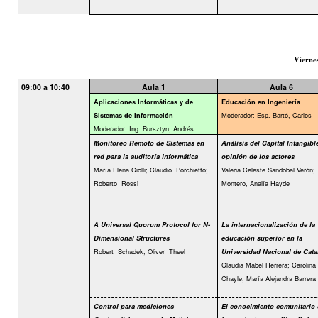
Vierne
09:00 a 10:40
Aula 1
Aula 6
Aplicaciones Informáticas y de
Educación en Ingeniería
Moderador: Esp. Bartó, Carlos
Sistemas de Información
Moderador: Ing. Bursztyn, Andrés
Monitoreo Remoto de Sistemas en
Análisis del Capital Intangible
red para la auditoría informática
opinión de los actores
María Elena Ciolli; Claudio
Porchietto;
Valeria Celeste Sandobal Verón;
Roberto
Rossi
Montero, Analía Hayde
A Universal Quorum Protocol for N-
La internacionalización de la
Dimensional Structures
educación superior en la
Robert
Schadek; Oliver
Theel
Universidad Nacional de Cat
Claudia Mabel Herrera; Carolina 
Chayle; María Alejandra Barrera
Control para mediciones
El conocimiento comunitario