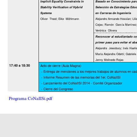
Implicit Equality Constraints in
Basado en Conocimiento para
Stability Veriﬁcation of Hybrid
Selección de Estrategias Educ
Systems
en Carreras de Ingeniería
Oliver
Theel; Eike
Möhlmann
Alejandro Armando Hossian; Lili
Cejas; Ramón
García Martínez
Verónica
Olivera
Reconocer al estudiantado c
primer paso para evitar el a
Alejandra
Jewsbury; Inés Haefel
María Alejandra Odetti; Gabriela
Jenny Molinedo Rojas
17:40 a 18:30
Acto de cierre (Aula Magna)
- Entrega de menciones a los mejores trabajos de alumnos en cad
- Informe Resumen de las memorias del 1er. CoNaIISI
- Lanzamiento del CoNaIISI 2014 - Comité Organizador
- Cierre del Congreso
Programa CoNaIISi.pdf