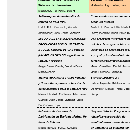
Moderador: Ing. Haefeli, Inés
Sistemas de Información
Moderador: Ing. Perna, Luis H.
Software para determinación de
Clima escolar aulico: un estu
calidad de fibra textil
desde las tutorias
Leticia Edith Constable; Marcelo
Gloria Lola Quispe; Nilda Maria 
Arcidiácono; Juan Carlos Vázquez
Otero; Marcelo Claudio Perez Ib
ESTUDIO DE LAS SOLICITACIONES
Una propuesta integradora d
PRODUCIDAS POR EL OLEAJE EN
práctica de programación co
BUQUES-TANQUE DE GAS licuado
instancias de aprendizaje ind
(UN APLICATIVO DEl algoritmo de
y grupal, y fortalecimiento de
LUCAS-KANADE)
competencias emprendedoras
Sergio Daniel Conde; Osvaldo Donato
Marta
Castellaro; Daniel
Ambor
Marcovecchio
María Fernanda Golobisky
Sistema de Historia Clínica Familiar
Blended Learning 2.0
Calixto Alejandro Maldonado; Pat
y Comunitaria para la obtención de
Etcheverry; Manuel
Pérez Cota;
datos primarios para el software RVS
Marina Elizabeth Cardenas; Julio Javier
Groppo
Castillo; Juan Carlos Vázquez; Maria
Del Carmen Rojas
Detección de Patrones de
Proyecto Tutoría: Programa d
Distribución en Ecología Marina: Un
retención-recuperación de
Caso de Estudio
estudiantes avanzados de la c
Matias Esteban Pol'La; Agustina
de Ingeniería en Sistemas de