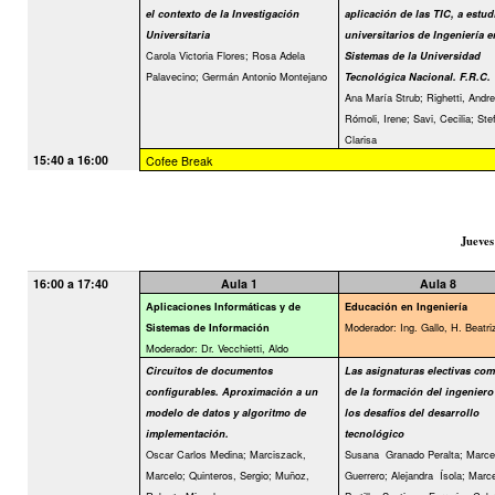
el contexto de la Investigación
aplicación de las TIC, a estud
Universitaria
universitarios de Ingeniería e
Carola Victoria Flores; Rosa Adela
Sistemas de la Universidad
Palavecino; Germán Antonio Montejano
Tecnológica Nacional. F.R.C.
Ana María Strub; Righetti, Andre
Rómoli, Irene; Savi, Cecilia; Ste
Clarisa
15:40 a 16:00
Cofee Break
Jueves
16:00 a 17:40
Aula 1
Aula 8
Aplicaciones Informáticas y de
Educación en Ingeniería
Moderador: Ing. Gallo, H. Beatri
Sistemas de Información
Moderador: Dr. Vecchietti, Aldo
Circuitos de documentos
Las asignaturas electivas com
configurables. Aproximación a un
de la formación del ingeniero
modelo de datos y algoritmo de
los desafíos del desarrollo
implementación.
tecnológico
Oscar Carlos Medina; Marciszack,
Susana
Granado Peralta; Marce
Marcelo; Quinteros, Sergio; Muñoz,
Guerrero; Alejandra
Ísola; Marc