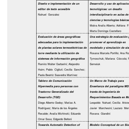
Diseño e implementación de un
Desarrollo y uso de aplicacio
editor de texto accesible
tecnológicas: un desafío
Nahuel
Gonzalez
interdisciplinario en aulas de
ciencias y tecnologías básica
Malva Analía Alberto; Adriana
F
Marta Dominga Castellaro
Evaluación de áreas geográficas
Una estrategia de evaluación 
adecuadas para la implementación
promover el aprendizaje en
de plantas solares termoeléctricas de
modelado y simulación de si
Rosana Marcela Portillo; Ana R
torre mediante la utilización de
Tymoschuk; Mariana
Cóccola; 
sistemas de información geográfica
Ramiro Walter Garbarini; Alejandro
Semeiuk
Haim; Pablo
Cigliuti; Cecilia
Sanchez;
Paola Beatriz Saavedra Martínez
Tablero de Comunicación
Un Marco de Trabajo para
Hipermedia para personas con
Enseñanza del paradigma MD
Trastorno Generalizado del
través de Ingeniería de
Desarrollo (TGD)
Requerimientos Basada en M
Diego Alberto Godoy; Matías A.
Leopoldo
Nahuel; Cecilia
Ariste
Rodríguez; María de los Ángeles
Javier
Marchesini; Lautaro
Men
Recalde; Analía Michinski; Eduardo
Roxana
Giandini
Omar Sosa; Edgardo Belloni
Towards Automatic Detection of
Modelo Conceptual de un Sis