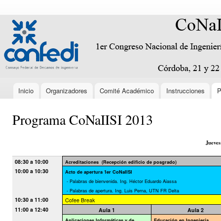
Pas
con
conaiisi.frc.utn.edu.ar
Encabezado
prin
Inicio
Organizadores
Comité Académico
Instrucciones
P
Menú principal
Programa CoNaIISI 2013
Jueves
08:30 a 10:00
Acreditaciones
(Recepción edificio de posgrado)
10:00 a 10:30
Acto de apertura 1er CoNaIISI
- Palabras de bienvenida. Ing. Héctor Eduardo Aiassa
- Palabras de apertura. Ing. Luis Perna, UTN FR Delta
10:30 a 11:00
Cofee Break
11:00 a 12:40
Aula 1
Aula 2
Aplicaciones Informáticas y de
Educación en Ingeniería