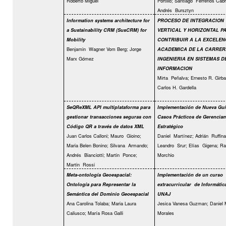
Roberto Miguel
Portillo; Santiago
Ferrerios Cabr
Andrés
Bursztyn
Information systems architecture for
PROCESO DE INTEGRACION
a Sustainability CRM (SusCRM) for
VERTICAL Y HORIZONTAL P
Mobility
CONTRIBUIR A LA EXCELEN
Benjamin
Wagner Vom Berg; Jorge
ACADEMICA DE LA CARRER
Marx Gómez
INGENIERIA EN SISTEMAS D
INFORMACION
Mirta
Peñalva; Ernesto R. Girba
Carlos H. Gardella
SeQReXML API multiplataforma para
Implementación de Nueva Guí
gestionar transacciones seguras con
Casos Prácticos de Gerencia
Código QR a través de datos XML
Estratégico
Juan Carlos Calloni; Mauro
Gioino;
Daniel
Martínez; Adrián
Ruffinat
Maria Belen Bonino; Silvana
Armando;
Leandro
Srur; Elías
Gigena; Ra
Andrés
Bianciotti; Martin
Ponce;
Morchio
Martin
Rossi
Meta-ontología Geoespacial:
Implementación de un curso
Ontología para Representar la
extracurricular
de Informática
Semántica del Dominio Geoespacial
UNAJ
Ana Carolina Tolaba; Maria Laura
Jesica Vanesa Guzman; Daniel M
Caliusco; María Rosa Galli
Morales