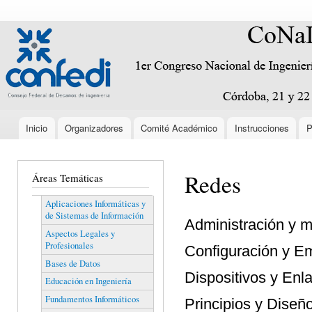
Pas
con
conaiisi.frc.utn.edu.ar
Encabezado
prin
Inicio
Organizadores
Comité Académico
Instrucciones
P
Menú principal
Redes
Áreas Temáticas
Aplicaciones Informáticas y
de Sistemas de Información
Administración y m
Aspectos Legales y
Profesionales
Configuración y E
Bases de Datos
Dispositivos y Enl
Educación en Ingeniería
Fundamentos Informáticos
Principios y Dise